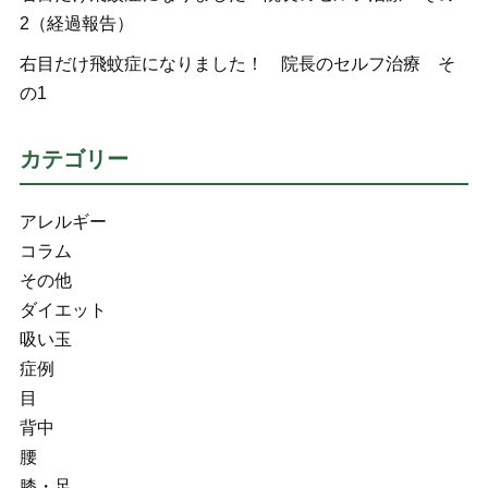
2（経過報告）
右目だけ飛蚊症になりました！ 院長のセルフ治療 そ
の1
カテゴリー
アレルギー
コラム
その他
ダイエット
吸い玉
症例
目
背中
腰
膝・足