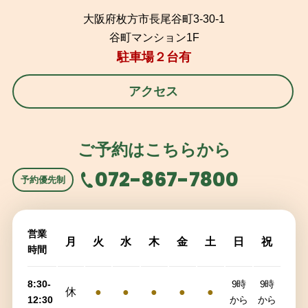
大阪府枚方市長尾谷町3-30-1
谷町マンション1F
駐車場２台有
アクセス
ご予約はこちらから
072-867-7800
予約優先制
営業
月
火
水
木
金
土
日
祝
時間
8:30-
9時
9時
休
●
●
●
●
●
12:30
から
から