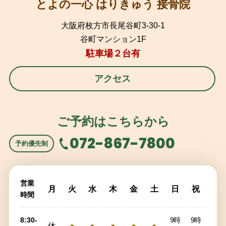
とよの一心 はりきゅう 接骨院
大阪府枚方市長尾谷町3-30-1
谷町マンション1F
駐車場２台有
アクセス
ご予約はこちらから
072-867-7800
予約優先制
営業
月
火
水
木
金
土
日
祝
時間
8:30-
9時
9時
休
●
●
●
●
●