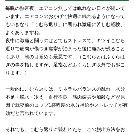
毎晩の熱帯夜、エアコン無しでは眠れない日々が続いて
います。エアコンのおかげで快適に眠れるようになって
もいきなり「こむら返り」に襲われ激痛に苦しむ経験、
よくありますね。
夜中に激痛と闘うのはとてもストレスで、キツイこむら
返りで筋肉が傷つき痙攣が治まった後に痛みが残ること
もあり 朝の目覚めも最悪です。（こむらとはふくらは
ぎの事を指しますが、足指などふくらはぎ以外でも起こ
ります。）
一般的にこむら返りは、ミネラルバランスの乱れ・水分
不足・脱水・冷え・血行不良・筋肉疲労や加齢などが原
因で就寝前のコップ1杯程度の水分補給やストレッチが有
効だと言われています。
それでも、こむら返りに襲われたら この脱出方法をお